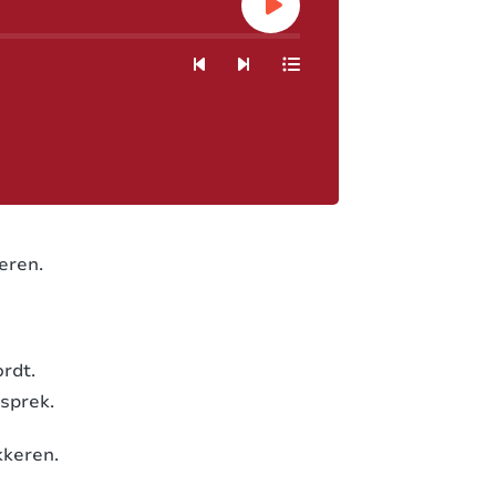
eren.
rdt.
esprek.
kkeren.