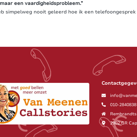
 maar een vaardigheidsprobleem.”
eb simpelweg nooit geleerd hoe ik een telefoongesprek
Contactgegev
info@vanme
010-2840838
Rembrandtsi
2902 GR Cap