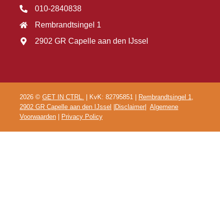
010-2840838
Rembrandtsingel 1
2902 GR Capelle aan den IJssel
2026 ©
GET IN CTRL.
| KvK: 82795851 |
Rembrandtsingel 1,
2902 GR Capelle aan den IJssel
|
Disclaimer
|
Algemene
Voorwaarden
|
Privacy Policy