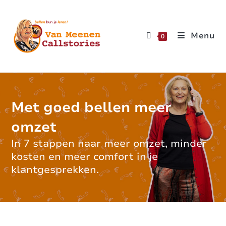
Menu
0
Met goed bellen meer
omzet
In 7 stappen naar meer omzet, minder
kosten en meer comfort in je
klantgesprekken.