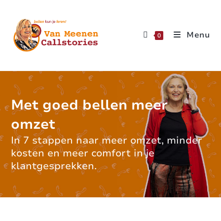
Menu
0
Met goed bellen meer
omzet
In 7 stappen naar meer omzet, minder
kosten en meer comfort in je
klantgesprekken.