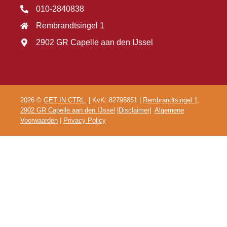
010-2840838
Rembrandtsingel 1
2902 GR Capelle aan den IJssel
2026 ©
GET IN CTRL.
| KvK: 82795851 |
Rembrandtsingel 1,
2902 GR Capelle aan den IJssel
|
Disclaimer
|
Algemene
Voorwaarden
|
Privacy Policy