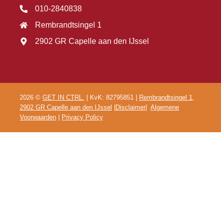
010-2840838
Rembrandtsingel 1
2902 GR Capelle aan den IJssel
2026 ©
GET IN CTRL.
| KvK: 82795851 |
Rembrandtsingel 1,
2902 GR Capelle aan den IJssel
|
Disclaimer
|
Algemene
Voorwaarden
|
Privacy Policy