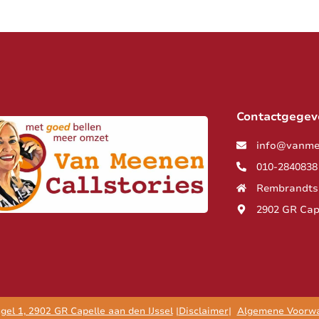
Contactgegev
info@vanme
010-2840838
Rembrandtsi
2902 GR Cap
el 1, 2902 GR Capelle aan den IJssel
|
Disclaimer
|
Algemene Voorw