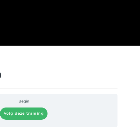
)
Begin
Volg deze training