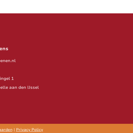
ens
enen.nl
ngel 1
elle aan den IJssel
aarden
|
Privacy Policy