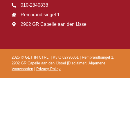
010-2840838
Rembrandtsingel 1
2902 GR Capelle aan den IJssel
2026 ©
GET IN CTRL.
| KvK: 82795851 |
Rembrandtsingel 1,
2902 GR Capelle aan den IJssel
|
Disclaimer
|
Algemene
Voorwaarden
|
Privacy Policy