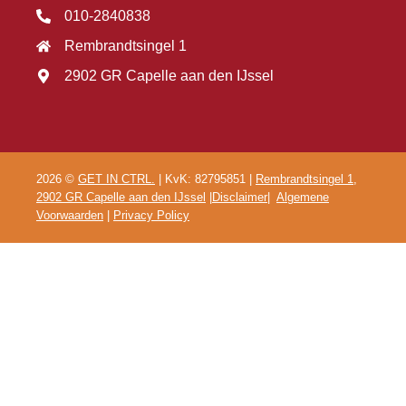
010-2840838
Rembrandtsingel 1
2902 GR Capelle aan den IJssel
2026 ©
GET IN CTRL.
| KvK: 82795851 |
Rembrandtsingel 1,
2902 GR Capelle aan den IJssel
|
Disclaimer
|
Algemene
Voorwaarden
|
Privacy Policy