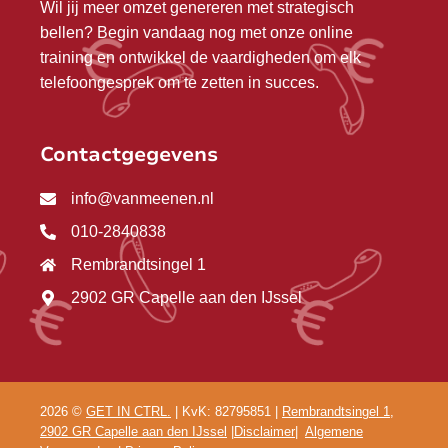
Wil jij meer omzet genereren met strategisch
bellen? Begin vandaag nog met onze online
training en ontwikkel de vaardigheden om elk
telefoongesprek om te zetten in succes.
Contactgegevens
info@vanmeenen.nl
010-2840838
Rembrandtsingel 1
2902 GR Capelle aan den IJssel
2026 ©
GET IN CTRL.
| KvK: 82795851 |
Rembrandtsingel 1,
2902 GR Capelle aan den IJssel
|
Disclaimer
|
Algemene