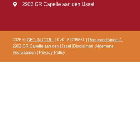
2902 GR Capelle aan den IJssel
2026 ©
GET IN CTRL.
| KvK: 82795851 |
Rembrandtsingel 1,
2902 GR Capelle aan den IJssel
|
Disclaimer
|
Algemene
Voorwaarden
|
Privacy Policy