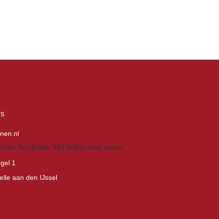
ns
nen.nl
gel 1
lle aan den IJssel