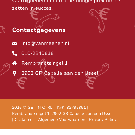
vaardigheden om elk telefoongesprek om te
zetten in succes.
Contactgegevens
info@vanmeenen.nl
010-2840838
Rembrandtsingel 1
2902 GR Capelle aan den IJssel
2026 ©
GET IN CTRL.
| KvK: 82795851 |
Rembrandtsingel 1, 2902 GR Capelle aan den IJssel
|
Disclaimer
|
Algemene Voorwaarden
|
Privacy Policy