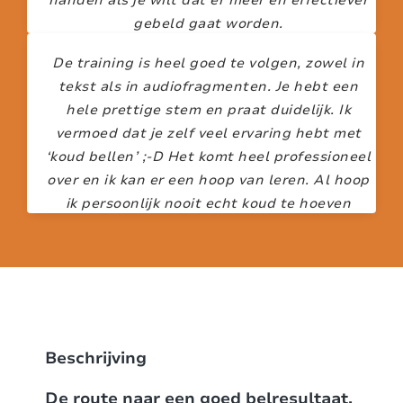
gebeld gaat worden.
De training is heel goed te volgen, zowel in
MARK VOS
tekst als in audiofragmenten. Je hebt een
hele prettige stem en praat duidelijk. Ik
vermoed dat je zelf veel ervaring hebt met
‘koud bellen’ ;-D Het komt heel professioneel
over en ik kan er een hoop van leren. Al hoop
ik persoonlijk nooit echt koud te hoeven
acquireren… ik ga voor lauw en warm. Ik vind
het ook prettig dat je de paragrafen die je
hebt doorlopen kunt afvinken.
IRENE DE GROOT
Beschrijving
De route naar een goed belresultaat.