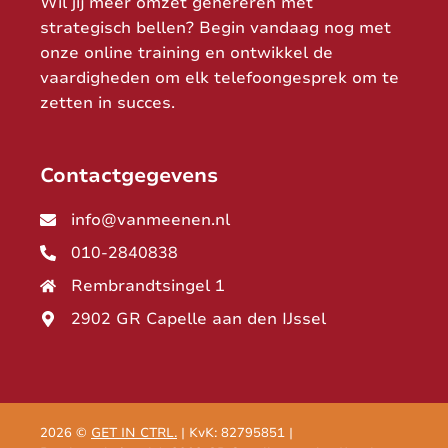
Wil jij meer omzet genereren met
strategisch bellen? Begin vandaag nog met
onze online training en ontwikkel de
vaardigheden om elk telefoongesprek om te
zetten in succes.
Contactgegevens
info@vanmeenen.nl
010-2840838
Rembrandtsingel 1
2902 GR Capelle aan den IJssel
2026 ©
GET IN CTRL.
| KvK: 82795851 |