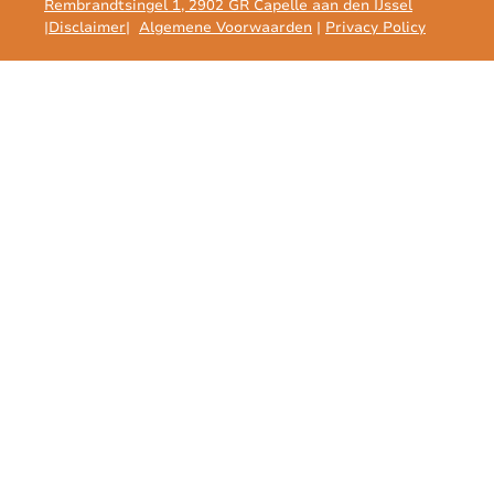
Rembrandtsingel 1, 2902 GR Capelle aan den IJssel
|
Disclaimer
|
Algemene Voorwaarden
|
Privacy Policy