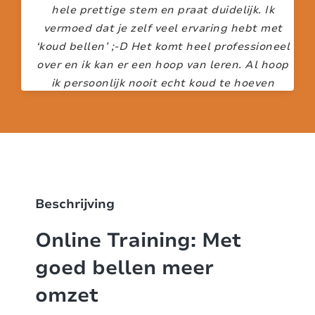
hele prettige stem en praat duidelijk. Ik
vermoed dat je zelf veel ervaring hebt met
‘koud bellen’ ;-D Het komt heel professioneel
over en ik kan er een hoop van leren. Al hoop
ik persoonlijk nooit echt koud te hoeven
acquireren… ik ga voor lauw en warm. Ik vind
het ook prettig dat je de paragrafen die je
hebt doorlopen kunt afvinken.
IRENE DE GROOT
Beschrijving
Online Training: Met
goed bellen meer
omzet