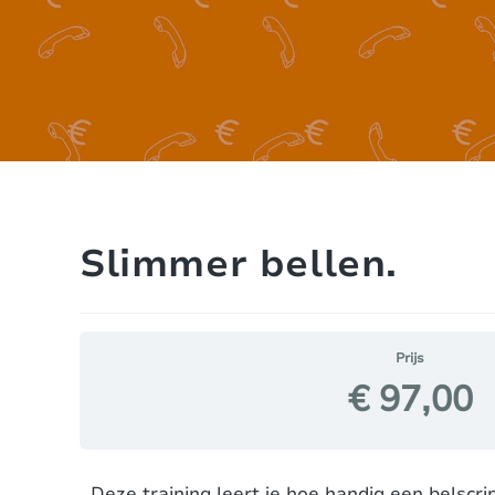
Slimmer bellen.
Prijs
€ 97,00
Deze training leert je hoe handig een belscript