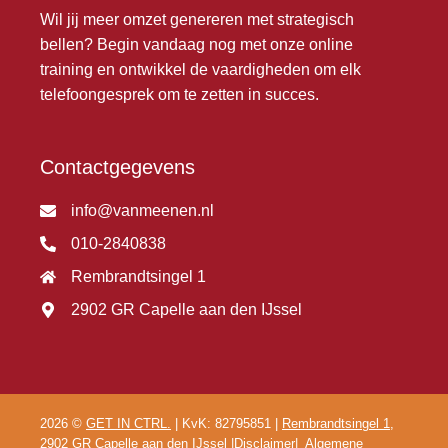
Wil jij meer omzet genereren met strategisch
bellen? Begin vandaag nog met onze online
training en ontwikkel de vaardigheden om elk
telefoongesprek om te zetten in succes.
Contactgegevens
info@vanmeenen.nl
010-2840838
Rembrandtsingel 1
2902 GR Capelle aan den IJssel
2026 ©
GET IN CTRL.
| KvK: 82795851 |
Rembrandtsingel 1,
2902 GR Capelle aan den IJssel
|
Disclaimer
|
Algemene