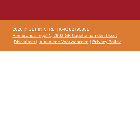
2026 ©
GET IN CTRL.
| KvK: 82795851 |
Rembrandtsingel 1, 2902 GR Capelle aan den IJssel
|
Disclaimer
|
Algemene Voorwaarden
|
Privacy Policy