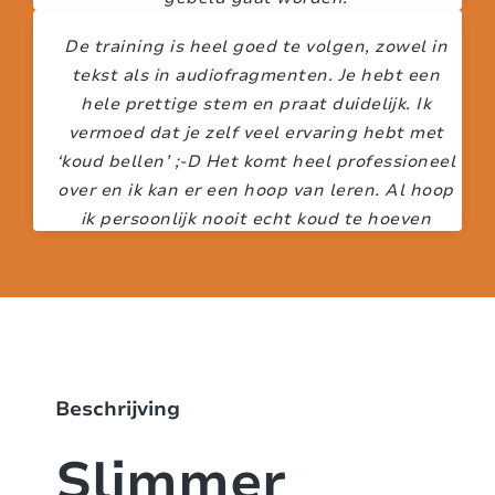
De training is heel goed te volgen, zowel in
MARK VOS
tekst als in audiofragmenten. Je hebt een
hele prettige stem en praat duidelijk. Ik
vermoed dat je zelf veel ervaring hebt met
‘koud bellen’ ;-D Het komt heel professioneel
over en ik kan er een hoop van leren. Al hoop
ik persoonlijk nooit echt koud te hoeven
acquireren… ik ga voor lauw en warm. Ik vind
het ook prettig dat je de paragrafen die je
hebt doorlopen kunt afvinken.
IRENE DE GROOT
Beschrijving
Slimmer