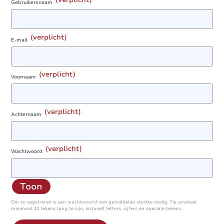
Gebruikersnaam
(verplicht)
E-mail
(verplicht)
Voornaam
(verplicht)
Achternaam
(verplicht)
Wachtwoord
Toon
Om te registreren is een wachtwoord van gemiddelde sterkte nodig. Tip: probeer
minimaal 12 tekens lang te zijn, inclusief letters, cijfers en speciale tekens.