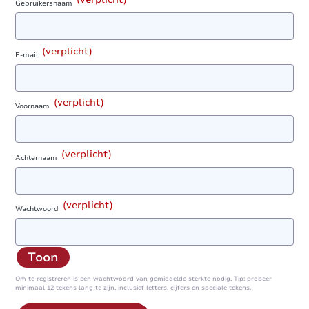
Gebruikersnaam
(verplicht)
E-mail
(verplicht)
Voornaam
(verplicht)
Achternaam
(verplicht)
Wachtwoord
Toon
Om te registreren is een wachtwoord van gemiddelde sterkte nodig. Tip: probeer
minimaal 12 tekens lang te zijn, inclusief letters, cijfers en speciale tekens.