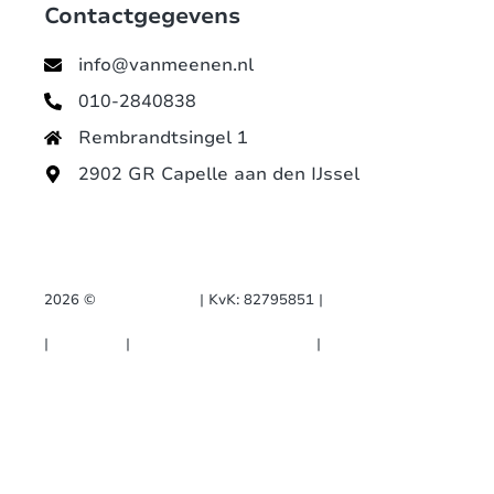
Contactgegevens
info@vanmeenen.nl
010-2840838
Rembrandtsingel 1
2902 GR Capelle aan den IJssel
2026 ©
GET IN CTRL.
| KvK: 82795851 |
Rembrandtsingel 1, 2902 GR Capelle aan den IJssel
|
Disclaimer
|
Algemene Voorwaarden
|
Privacy Policy