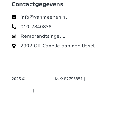
Contactgegevens
info@vanmeenen.nl
010-2840838
Rembrandtsingel 1
2902 GR Capelle aan den IJssel
2026 ©
GET IN CTRL.
| KvK: 82795851 |
Rembrandtsingel 1, 2902 GR Capelle aan den IJssel
|
Disclaimer
|
Algemene Voorwaarden
|
Privacy Policy