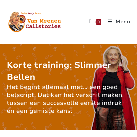
Menu
0
Korte training: Slimmer
Bellen
Het begint allemaal met… een goed
belscript. Dat kan het verschil maken
tussen een succesvolle eerste indruk
en een gemiste kans.