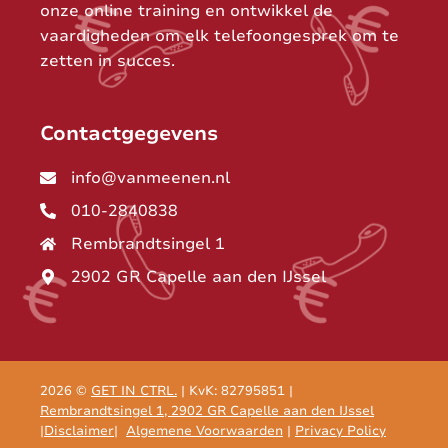
onze online training en ontwikkel de
vaardigheden om elk telefoongesprek om te
zetten in succes.
Contactgegevens
info@vanmeenen.nl
010-2840838
Rembrandtsingel 1
2902 GR Capelle aan den IJssel
2026 ©
GET IN CTRL.
| KvK: 82795851 |
Rembrandtsingel 1, 2902 GR Capelle aan den IJssel
|
Disclaimer
|
Algemene Voorwaarden
|
Privacy Policy