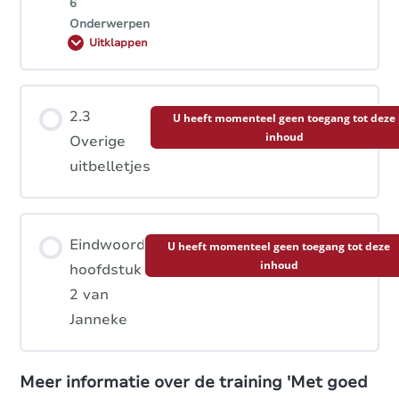
6
Onderwerpen
Hoofdstuk inhoud
2.3
U heeft momenteel geen toegang tot deze
inhoud
0% VOLTOOID
0/6 stappen
Overige
uitbelletjes
2.2.1 Fasen in het aankoopproces
Eindwoord
U heeft momenteel geen toegang tot deze
2.2.2 Koud bellen
inhoud
hoofdstuk
2 van
Janneke
2.2.3 Warm, warmer, warmst
Meer informatie over de training 'Met goed
2.2.4 Lead nurturing