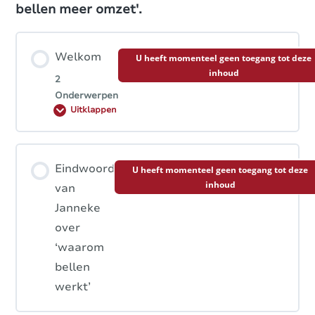
bellen meer omzet'.
2.2.5 Opvolgen van offertes
Welkom
U heeft momenteel geen toegang tot deze
inhoud
2.2.6 Proactief bellen
2
Onderwerpen
Hoofdstuk inhoud
Eindwoord
U heeft momenteel geen toegang tot deze
inhoud
0% VOLTOOID
0/2 stappen
van
Janneke
over
Belofte
‘waarom
bellen
Wie is Janneke van Meenen
werkt’