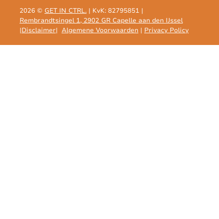
2026 ©
GET IN CTRL.
| KvK: 82795851 |
Rembrandtsingel 1, 2902 GR Capelle aan den IJssel
|
Disclaimer
|
Algemene Voorwaarden
|
Privacy Policy