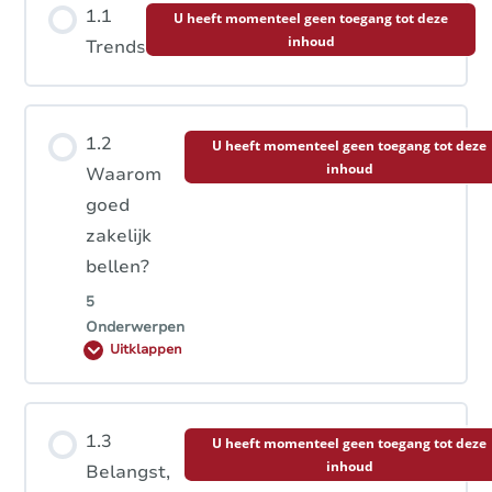
1.1
U heeft momenteel geen toegang tot deze
inhoud
Trends
1.2
U heeft momenteel geen toegang tot deze
inhoud
Waarom
goed
zakelijk
bellen?
5
Onderwerpen
Hoofdstuk inhoud
1.3
U heeft momenteel geen toegang tot deze
inhoud
0% VOLTOOID
0/5 stappen
Belangst,