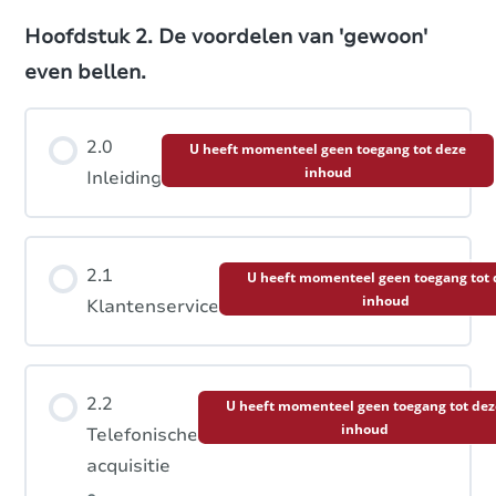
Hoofdstuk 2. De voordelen van 'gewoon'
1.4.2 Wat werkt voor jou?
even bellen.
2.0
U heeft momenteel geen toegang tot deze
inhoud
Inleiding
2.1
U heeft momenteel geen toegang tot 
inhoud
Klantenservice
2.2
U heeft momenteel geen toegang tot dez
inhoud
Telefonische
acquisitie